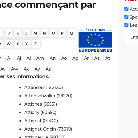
rance commençant par
Actu
Spo
Les 
I
J
K
L
M
N
O
P
Q
V
W
X
Y
Z
h
Ai
Aj
Al
Am
An
Ao
Ap
Ar
As
At
Av
Aw
Ax
Ay
Az
her ses informations.
Attancourt (52130)
Attenschwiller (68220)
Attiches (59551)
Attichy (60350)
Attignat (01340)
Attignat-Oncin (73610)
Attignéville (88300)