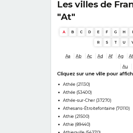
Les villes de F
"At"
A
B
C
D
E
F
G
H
R
S
T
U
Aa
Ab
Ac
Ad
Af
Ag
A
Au
Cliquez sur une ville pour affic
Athée (21130)
Athée (53400)
Athée-sur-Cher (37270)
Athesans-Étroitefontaine (70110)
Athie (21500)
Athie (89440)
Athienville (54370)