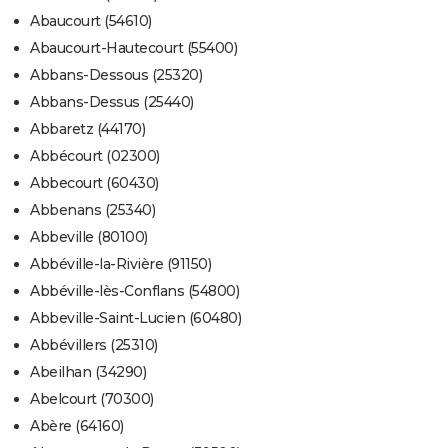
City break
Voyage de noces
Climat
Destinations
Voyage nature
Forum
+
Abaucourt (54610)
PHOTO
Abaucourt-Hautecourt (55400)
GUIDES D'ACHAT
Abbans-Dessous (25320)
Abbans-Dessus (25440)
BONS PLANS
Abbaretz (44170)
CARTE DE VOEUX
Abbécourt (02300)
Carte Bonne année
Carte Pâques
Carte de Noël
Carte Saint-Valentin
Carte d'anniversaire
Abbecourt (60430)
DICTIONNAIRE
Abbenans (25340)
Biographies
Expressions
Dictionnaire
Citations
Proverbes
PROGRAMME TV
Abbeville (80100)
Abbéville-la-Rivière (91150)
COPAINS D'AVANT
Abbéville-lès-Conflans (54800)
Se connecter
Collèges
Universités
Service militaire
S'inscrire
Lycées
Primaires
Entreprises
Avis de recherche
AVIS DE DÉCÈS
Abbeville-Saint-Lucien (60480)
Abbévillers (25310)
FORUM
Abeilhan (34290)
Lifestyle
Sport
Television
Cinema
Bricolage
Culture
Auto
Voyage
Abelcourt (70300)
Abère (64160)