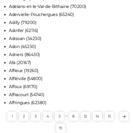
Adelans-et-le-Val-de-Bithaine (70200)
Adervielle-Pouchergues (65240)
Adilly (79200)
Adinfer (62116)
Adissan (34230)
Adon (45230)
Adriers (86430)
Afa (20167)
Affieux (19260)
Affléville (54800)
Affoux (69170)
Affracourt (54740)
Affringues (62380)
...
1
2
3
4
5
8
12
14
15
19