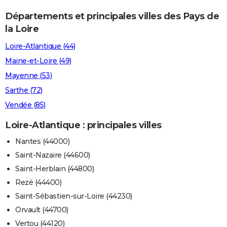
City break
Voyage de noces
Climat
Destinations
Voyage nature
Forum
+
PHOTO
Départements et principales villes des Pays de
la Loire
GUIDES D'ACHAT
Loire-Atlantique (44)
BONS PLANS
Maine-et-Loire (49)
CARTE DE VOEUX
Mayenne (53)
Sarthe (72)
Carte Bonne année
Carte Pâques
Carte de Noël
Carte Saint-Valentin
Carte d'anniversaire
DICTIONNAIRE
Vendée (85)
Biographies
Expressions
Dictionnaire
Citations
Proverbes
PROGRAMME TV
Loire-Atlantique : principales villes
COPAINS D'AVANT
Nantes (44000)
Se connecter
Collèges
Universités
Service militaire
S'inscrire
Lycées
Primaires
Entreprises
Avis de recherche
Saint-Nazaire (44600)
AVIS DE DÉCÈS
Saint-Herblain (44800)
FORUM
Rezé (44400)
Lifestyle
Sport
Television
Cinema
Bricolage
Culture
Auto
Voyage
Saint-Sébastien-sur-Loire (44230)
Orvault (44700)
Vertou (44120)